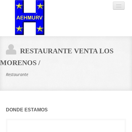
HOME
RESTAURANTE VENTA LOS
SOCIOS
MORENOS /
Restaurante
SERVICIOS
TABLÓN
TRABAJA CON
NOSOTROS
DONDE ESTAMOS
CONTACTO