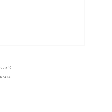
N
rquía 40
6 64 14